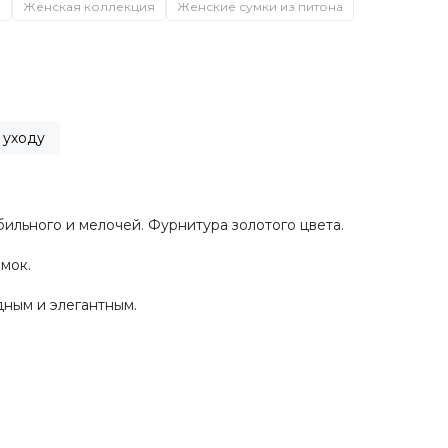
а
Женская коллекция
Женские сумки из питона
 уходу
ильного и мелочей. Фурнитура золотого цвета.
мок.
дным и элегантным.