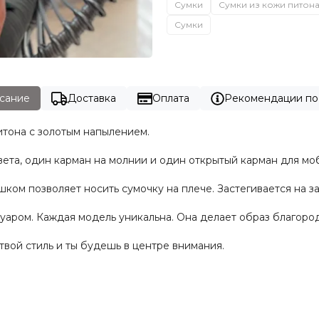
Сумки
Сумки из кожи питон
Сумки
сание
Доставка
Оплата
Рекомендации по
итона с золотым напылением.
ета, один карман на молнии и один открытый карман для моб
ом позволяет носить сумочку на плече. Застегивается на за
уаром. Каждая модель уникальна. Она делает образ благоро
твой стиль и ты будешь в центре внимания.