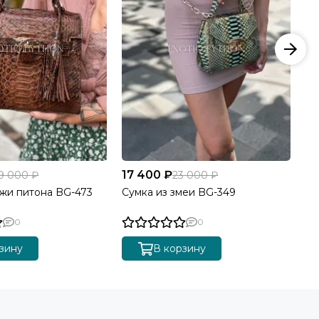
17 400 ₽
17
9 000 ₽
23 000 ₽
ожи питона BG-473
Сумка из змеи BG-349
Су
0
0
зину
В корзину