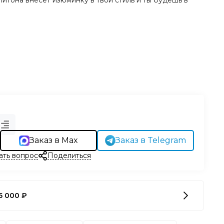
питона внесет изюминку в твой стиль и ты будешь в
Заказ в Max
Заказ в Telegram
ать вопрос
Поделиться
5 000 ₽