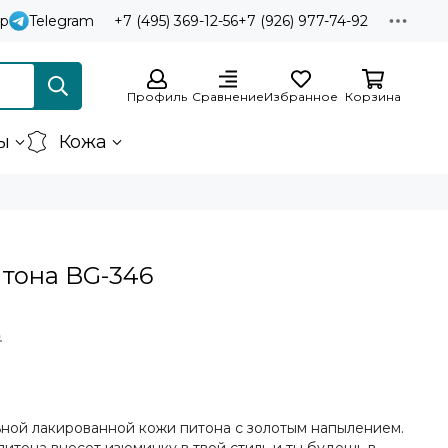
p
Telegram
+7 (495) 369-12-56
+7 (926) 977-74-92
Профиль
Сравнение
Избранное
Корзина
ы
Кожа
итона BG-346
₽
ьной лакированной кожи питона с золотым напылением.