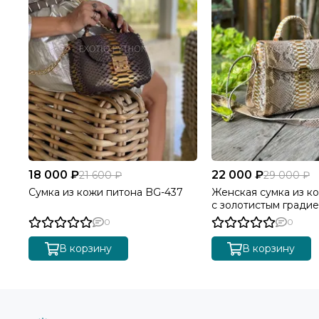
18 000 ₽
22 000 ₽
21 600 ₽
29 000 ₽
Сумка из кожи питона BG-437
Женская сумка из к
с золотистым градие
0
0
В корзину
В корзину