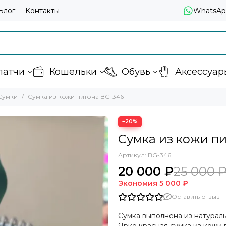
Блог
Контакты
WhatsAp
латчи
Кошельки
Обувь
Аксессуар
Сумки
Сумка из кожи питона BG-346
−20%
Сумка из кожи п
Артикул:
BG-346
20 000 ₽
25 000 
Экономия
5 000 ₽
Оставить отзыв
Сумка выполнена из натурал