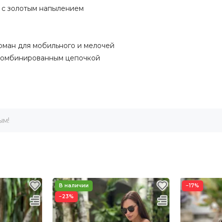
а с золотым напылением
арман для мобильного и мелочей
 комбинированным цепочкой
ым!
−17%
−23%