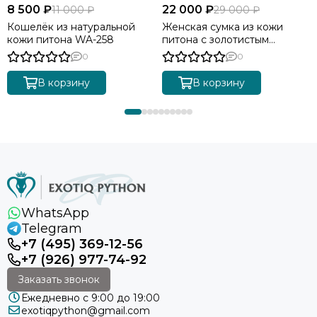
8 500 ₽
22 000 ₽
11 000 ₽
29 000 ₽
Кошелёк из натуральной
Женская сумка из кожи
кожи питона WA-258
питона с золотистым
градиентом BG-511
0
0
В корзину
В корзину
WhatsApp
Telegram
+7 (495) 369-12-56
+7 (926) 977-74-92
Заказать звонок
Ежедневно с 9:00 до 19:00
exotiqpython@gmail.com