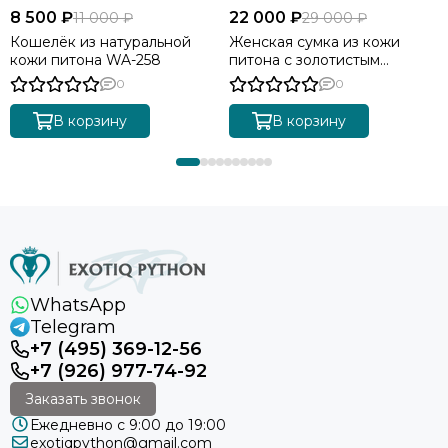
8 500 ₽
22 000 ₽
11 000 ₽
29 000 ₽
Кошелёк из натуральной
Женская сумка из кожи
кожи питона WA-258
питона с золотистым
градиентом BG-511
0
0
В корзину
В корзину
WhatsApp
Telegram
+7 (495) 369-12-56
+7 (926) 977-74-92
Заказать звонок
Ежедневно с 9:00 до 19:00
exotiqpython@gmail.com