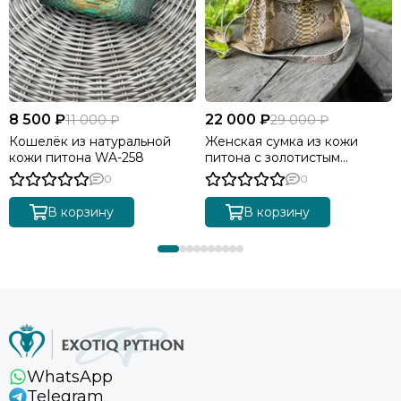
8 500 ₽
22 000 ₽
11 000 ₽
29 000 ₽
Кошелёк из натуральной
Женская сумка из кожи
кожи питона WA-258
питона с золотистым
градиентом BG-511
0
0
В корзину
В корзину
WhatsApp
Telegram