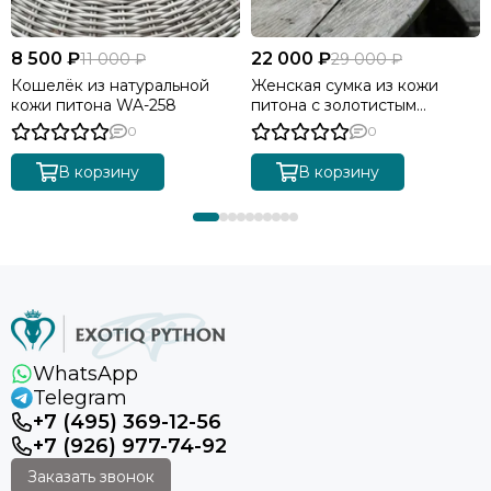
8 500 ₽
22 000 ₽
11 000 ₽
29 000 ₽
Кошелёк из натуральной
Женская сумка из кожи
кожи питона WA-258
питона с золотистым
градиентом BG-511
0
0
В корзину
В корзину
WhatsApp
Telegram
+7 (495) 369-12-56
+7 (926) 977-74-92
Заказать звонок