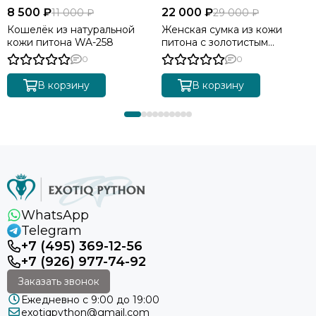
8 500 ₽
22 000 ₽
11 000 ₽
29 000 ₽
Кошелёк из натуральной
Женская сумка из кожи
кожи питона WA-258
питона с золотистым
градиентом BG-511
0
0
В корзину
В корзину
WhatsApp
Telegram
+7 (495) 369-12-56
+7 (926) 977-74-92
Заказать звонок
Ежедневно с 9:00 до 19:00
exotiqpython@gmail.com