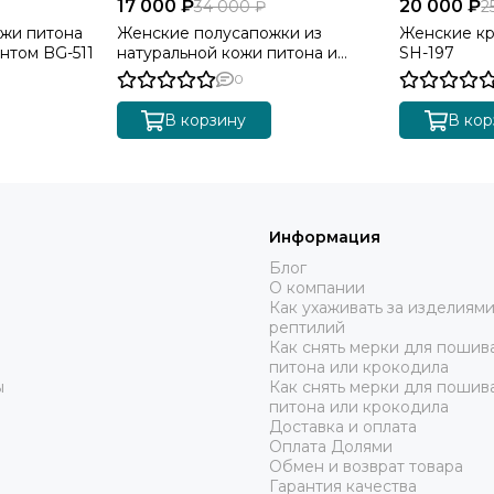
17 000 ₽
20 000 ₽
34 000 ₽
2
ожи питона
Женские полусапожки из
Женские кр
нтом BG-511
натуральной кожи питона и
SH-197
ягнёнка SH-198
0
В корзину
В кор
Информация
Блог
О компании
Как ухаживать за изделиями
рептилий
Как снять мерки для пошива
питона или крокодила
ы
Как снять мерки для пошив
питона или крокодила
Доставка и оплата
Оплата Долями
Обмен и возврат товара
Гарантия качества