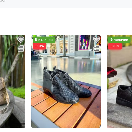
ым!
−50%
−20%