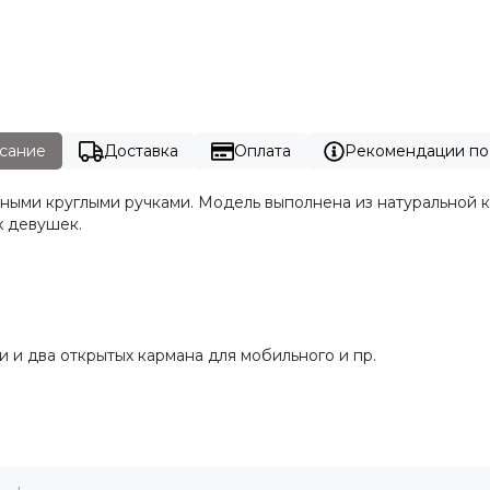
сание
Доставка
Оплата
Рекомендации по
бными круглыми ручками. Модель выполнена из натуральной 
х девушек.
 и два открытых кармана для мобильного и пр.