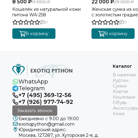
8 500 ₽
22 000 ₽
11 000 ₽
29 000 ₽
Кошелёк из натуральной кожи
Женская сумка из к
питона WA-258
с золотистым градие
0
0
В корзину
В корзину
Каталог
В наличии
Куртки
WhatsApp
Сумки
Telegram
Клатчи
+7 (495) 369-12-56
Кошельки
+7 (926) 977-74-92
Обувь
Аксессуар
Заказать звонок
Кожа
Ежедневно с 9:00 до 19:00
exotiqpython@gmail.com
Юридический адрес:
Москва, 127287, ул. Хуторская 2-я, д.