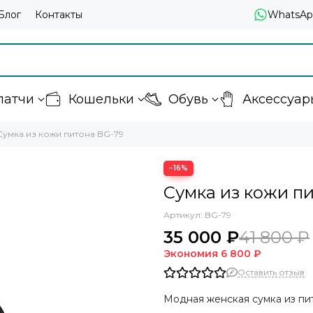
Блог
Контакты
WhatsAp
латчи
Кошельки
Обувь
Аксессуар
Сумка из кожи питона BG-79
−16%
Сумка из кожи п
Артикул:
BG-79
35 000 ₽
41 800 ₽
Экономия
6 800 ₽
Оставить отзыв
Модная женская сумка из пи