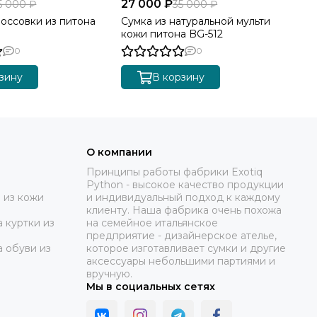
27 000 ₽
15
5 000 ₽
35 000 ₽
оссовки из питона
Сумка из натуральной мульти
Же
кожи питона BG-512
SH
0
0
зину
В корзину
О компании
Принципы работы фабрики Exotiq
Python - высокое качество продукции
 из кожи
и индивидуальный подход к каждому
клиенту. Наша фабрика очень похожа
 куртки из
на семейное итальянское
предприятие - дизайнерское ателье,
а обуви из
которое изготавливает сумки и другие
аксессуары небольшими партиями и
вручную.
Мы в социальных сетях