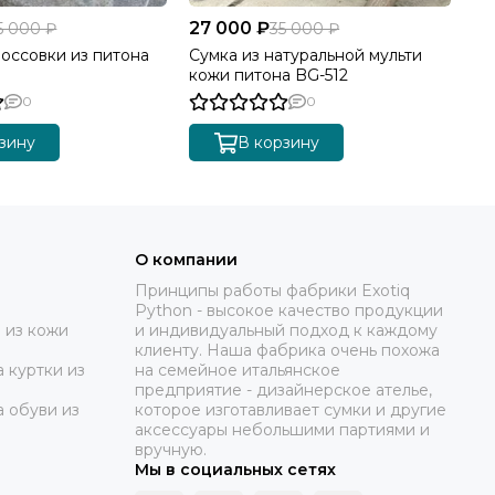
27 000 ₽
15
5 000 ₽
35 000 ₽
оссовки из питона
Сумка из натуральной мульти
Же
кожи питона BG-512
SH
0
0
зину
В корзину
О компании
Принципы работы фабрики Exotiq
Python - высокое качество продукции
 из кожи
и индивидуальный подход к каждому
клиенту. Наша фабрика очень похожа
 куртки из
на семейное итальянское
предприятие - дизайнерское ателье,
а обуви из
которое изготавливает сумки и другие
аксессуары небольшими партиями и
вручную.
Мы в социальных сетях