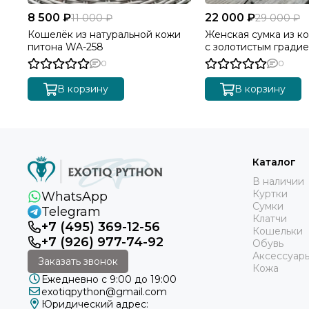
8 500 ₽
22 000 ₽
11 000 ₽
29 000 ₽
Кошелёк из натуральной кожи
Женская сумка из к
питона WA-258
с золотистым градие
0
0
В корзину
В корзину
Каталог
В наличии
Куртки
WhatsApp
Сумки
Telegram
Клатчи
+7 (495) 369-12-56
Кошельки
+7 (926) 977-74-92
Обувь
Аксессуар
Заказать звонок
Кожа
Ежедневно с 9:00 до 19:00
exotiqpython@gmail.com
Юридический адрес: