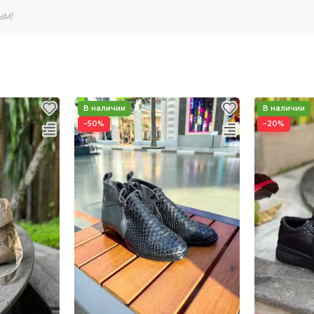
ым!
−50%
−20%