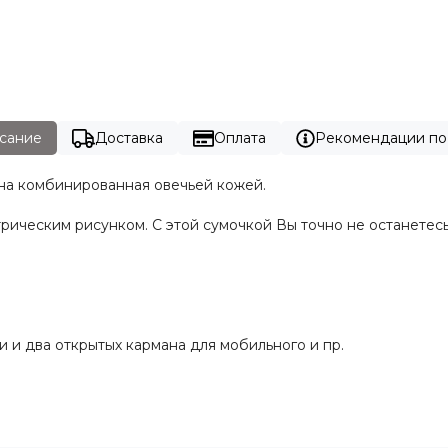
сание
Доставка
Оплата
Рекомендации по
она комбинированная овечьей кожей.
трическим рисунком. С этой сумочкой Вы точно не останетес
 и два открытых кармана для мобильного и пр.