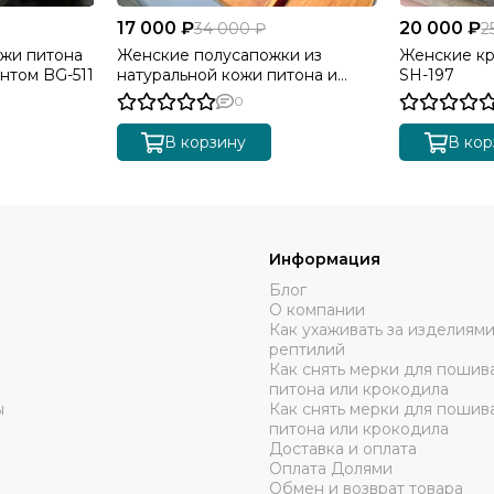
17 000 ₽
20 000 ₽
34 000 ₽
2
ожи питона
Женские полусапожки из
Женские кр
нтом BG-511
натуральной кожи питона и
SH-197
ягнёнка SH-198
0
В корзину
В кор
Информация
Блог
О компании
Как ухаживать за изделиями
рептилий
Как снять мерки для пошива
питона или крокодила
ы
Как снять мерки для пошив
питона или крокодила
Доставка и оплата
Оплата Долями
Обмен и возврат товара