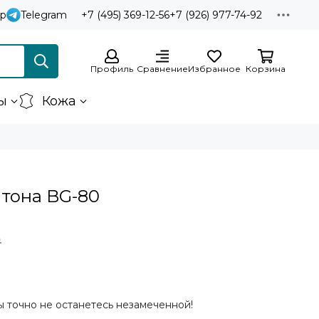
p
Telegram
+7 (495) 369-12-56
+7 (926) 977-74-92
Профиль
Сравнение
Избранное
Корзина
ы
Кожа
итона BG-80
₽
ы точно не останетесь незамеченной!