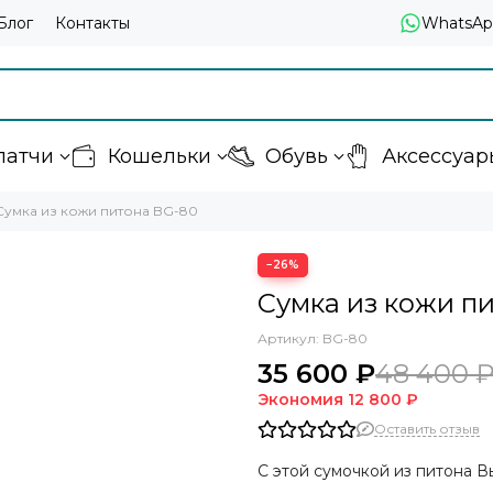
Блог
Контакты
WhatsAp
латчи
Кошельки
Обувь
Аксессуар
Сумка из кожи питона BG-80
−26%
Сумка из кожи п
Артикул:
BG-80
35 600 ₽
48 400 
Экономия
12 800 ₽
Оставить отзыв
С этой сумочкой из питона В