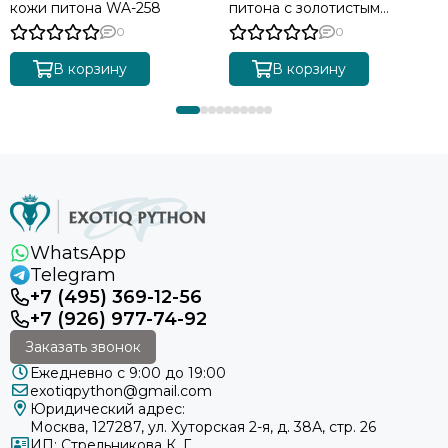
кожи питона WA-258
питона с золотистым
градиентом BG-511
0
0
В корзину
В корзину
WhatsApp
Telegram
+7 (495) 369-12-56
+7 (926) 977-74-92
Заказать звонок
Ежедневно с 9:00 до 19:00
exotiqpython@gmail.com
Юридический адрес:
Москва, 127287, ул. Хуторская 2-я, д. 38А, стр. 26
ИП: Стрельникова К. Г.