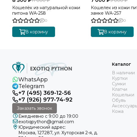
8 500 ₽
7 000 ₽
11 000 ₽
9 000 ₽
Кошелёк из натуральной кожи
Кошелек из кожи пи
питона WA-258
замке WA-257
0
0
В корзину
В корзину
Каталог
В наличии
Куртки
WhatsApp
Сумки
Telegram
Клатчи
+7 (495) 369-12-56
Кошельки
+7 (926) 977-74-92
Обувь
Аксессуар
Заказать звонок
Кожа
Ежедневно с 9:00 до 19:00
exotiqpython@gmail.com
Юридический адрес:
Москва, 127287, ул. Хуторская 2-я, д.