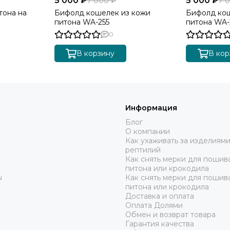
5 000 ₽
5 000 ₽
7 000 ₽
7 
тона на
Бифолд кошелек из кожи
Бифолд кош
питона WA-255
питона WA-
0
В корзину
В кор
Информация
Блог
О компании
Как ухаживать за изделиями
рептилий
Как снять мерки для пошива
питона или крокодила
ы
Как снять мерки для пошив
питона или крокодила
Доставка и оплата
Оплата Долями
Обмен и возврат товара
Гарантия качества