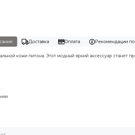
сание
Доставка
Оплата
Рекомендации по
ральной кожи питона. Этот модный яркий аксессуар станет 
лнии
ым!