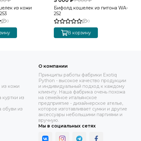
5 000 ₽
5 
000 ₽
7 000 ₽
елек из кожи
Бифолд кошелек из питона WA-
Би
253
252
25
0
0
зину
В корзину
О компании
Принципы работы фабрики Exotiq
Python - высокое качество продукции
 из кожи
и индивидуальный подход к каждому
клиенту. Наша фабрика очень похожа
 куртки из
на семейное итальянское
предприятие - дизайнерское ателье,
а обуви из
которое изготавливает сумки и другие
аксессуары небольшими партиями и
вручную.
Мы в социальных сетях