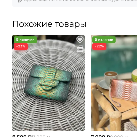
Похожие товары
−23%
−22%