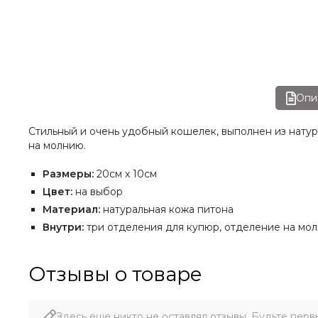
Опи
Стильный и очень удобный кошелек, выполнен из нату
на молнию.
Размеры:
20см х 10см
Цвет:
на выбор
Материал:
натуральная кожа питона
Внутри:
три отделения для купюр, отделение на мо
Отзывы о товаре
Здесь еще никто не оставлял отзывы. Будьте перв