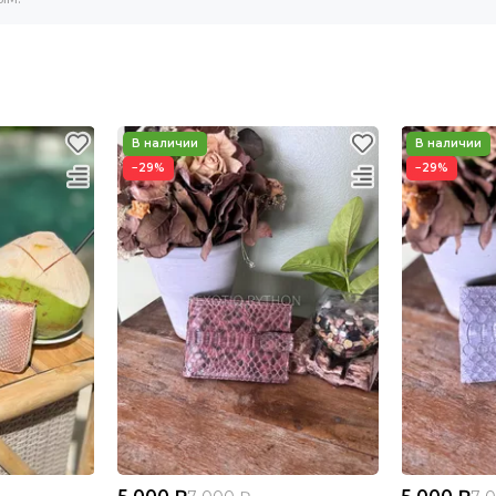
−29%
−29%