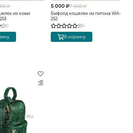
5 000 ₽
5 
000 ₽
7 000 ₽
елек из кожи
Бифолд кошелек из питона WA-
Би
253
252
25
0
0
зину
В корзину