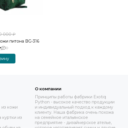
0 000 ₽
кожи питона BG-316
0
зину
О компании
Принципы работы фабрики Exotiq
Python - высокое качество продукции
 из кожи
и индивидуальный подход к каждому
клиенту. Наша фабрика очень похожа
 куртки из
на семейное итальянское
предприятие - дизайнерское ателье,
а обуви из
которое изготавливает сумки и другие