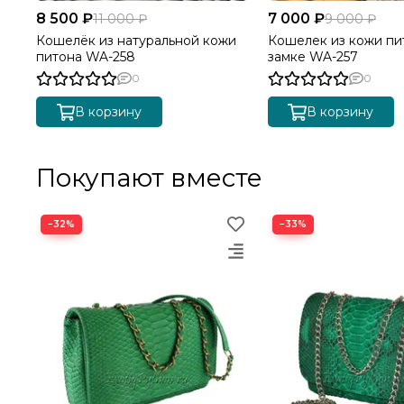
8 500 ₽
7 000 ₽
11 000 ₽
9 000 ₽
Кошелёк из натуральной кожи
Кошелек из кожи пи
питона WA-258
замке WA-257
0
0
В корзину
В корзину
Покупают вместе
−32%
−33%