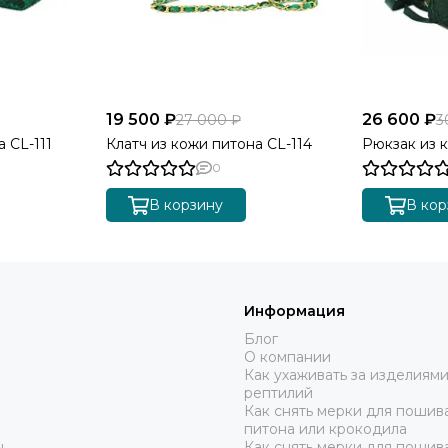
19 500 ₽
26 600 ₽
27 000 ₽
3
 CL-111
Клатч из кожи питона CL-114
Рюкзак из 
0
В корзину
В кор
Информация
Блог
О компании
Как ухаживать за изделиями
рептилий
Как снять мерки для пошива
питона или крокодила
ы
Как снять мерки для пошив