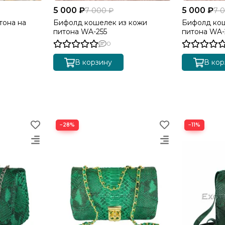
5 000 ₽
5 000 ₽
7 000 ₽
7 
тона на
Бифолд кошелек из кожи
Бифолд кош
питона WA-255
питона WA-
0
В корзину
В кор
−28%
−11%