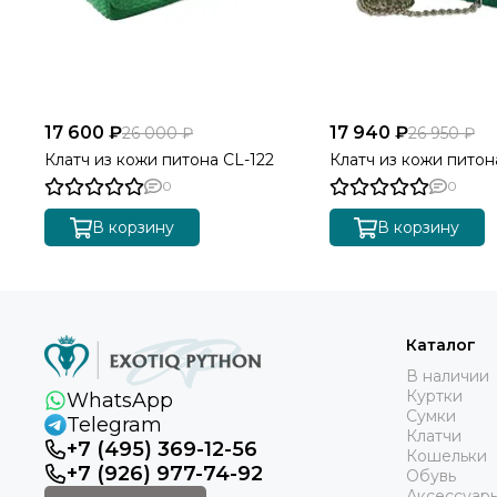
17 600 ₽
17 940 ₽
26 000 ₽
26 950 ₽
Клатч из кожи питона CL-122
Клатч из кожи питона
0
0
В корзину
В корзину
Каталог
В наличии
Куртки
WhatsApp
Сумки
Telegram
Клатчи
+7 (495) 369-12-56
Кошельки
+7 (926) 977-74-92
Обувь
Аксессуар