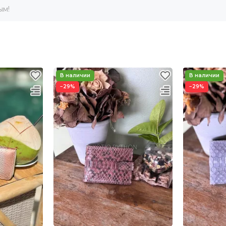
ым!
−29%
−29%